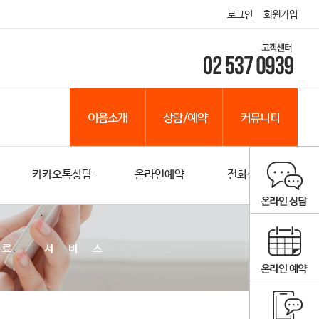
로그인
회원가입
급방침
스
후기
산전검진
카카오톡상담
진료안내
풍진/A형간염/TDAP
하이닥주치의
갱년기검진
병원 둘러보기
온라인예약
Q&A
공지사항
전화상담
오시는길