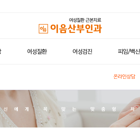
회원가입
회원정보찾기
이용약관
개인정보취
부이형성증
순
골반염
기본검진
생리전증후군
방광염
다낭성난소증후군
암검진
피임
부정출혈
이음소개
성병검진
가다실9가
치료사례
요실금
폐경기
온라인상담
의료진 소개
웨딩검진
서바릭
시술