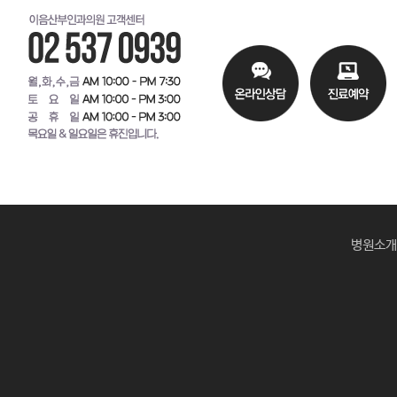
병원소개
자
연
미
학
여