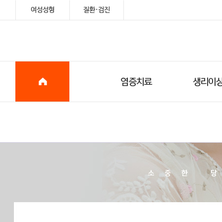
여성성형
질환·검진
로그인
질염
생리통
자궁경부염
자궁경
생리불